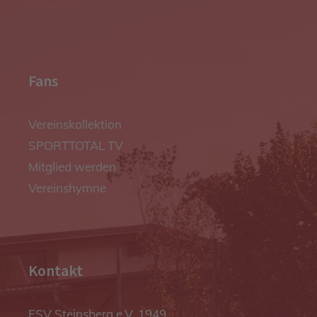
Fans
Vereinskollektion
SPORTTOTAL TV
Mitglied werden
Vereinshymne
Kontakt
FSV Steinsberg e.V. 1949