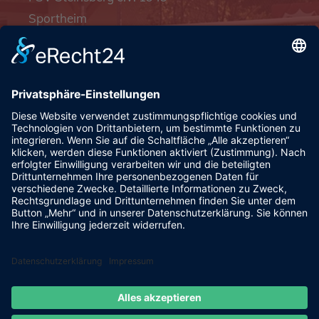
Sportheim
Pfalzgrafenstraße 4a
93128 Steinsberg
pr@fsv-steinsberg.de
Social
Webmail
Datenschutzerklärung
Impressum