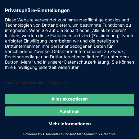
pr@fsv-steinsberg.de
Social
Webmail
Datenschutzerklärung
Impressum
internet-lokal.de
© 2026 FSV Steinsberg