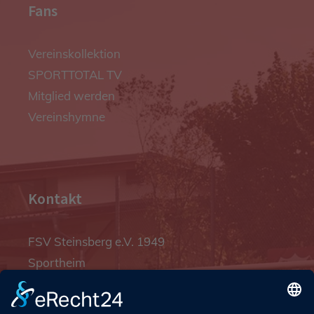
Fans
Vereinskollektion
SPORTTOTAL TV
Mitglied werden
Vereinshymne
Kontakt
FSV Steinsberg e.V. 1949
Sportheim
Pfalzgrafenstraße 4a
93128 Steinsberg