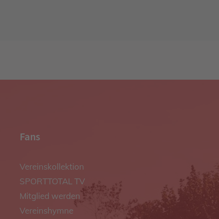
Fans
Vereinskollektion
SPORTTOTAL TV
Mitglied werden
Vereinshymne