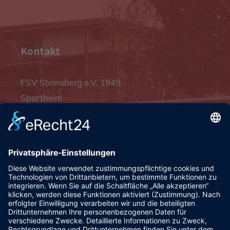
Kontakt
FSV Steinsberg e.V. 1949
Sportheim
Pfalzgrafenstraße 4a
93128 Steinsberg
pr@fsv-steinsberg.de
Social