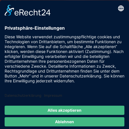
Pfalzgrafenstraße 4a
93128 Steinsberg
pr@fsv-steinsberg.de
Social
Webmail
Datenschutzerklärung
Impressum
internet-lokal.de