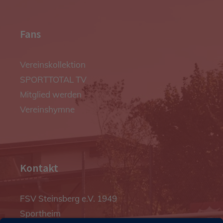
Fans
Vereinskollektion
SPORTTOTAL TV
Mitglied werden
Vereinshymne
Kontakt
FSV Steinsberg e.V. 1949
Sportheim