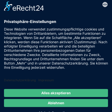
Pfalzgrafenstraße 4a
93128 Steinsberg
pr@fsv-steinsberg.de
Social
Webmail
Datenschutzerklärung
Impressum
internet-lokal.de