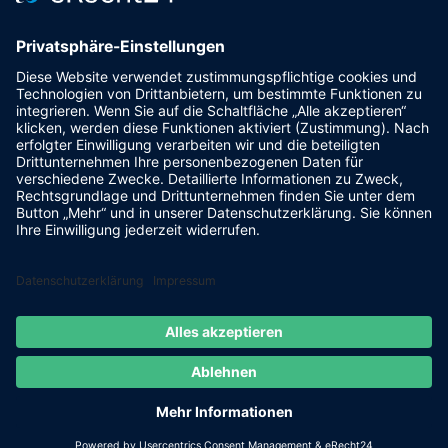
93128 Steinsberg
pr@fsv-steinsberg.de
Social
Webmail
Datenschutzerklärung
Impressum
internet-lokal.de
© 2026 FSV Steinsberg