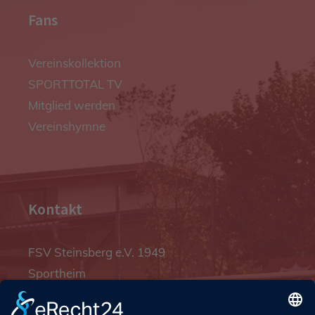
Fans
Vereinskollektion
SPORTTOTAL TV
Mitglied werden
Vereinshymne
Kontakt
FSV Steinsberg e.V. 1949
Sportheim
Pfalzgrafenstraße 4a