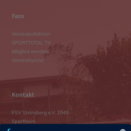
Fans
Vereinskollektion
SPORTTOTAL TV
Mitglied werden
Vereinshymne
Kontakt
FSV Steinsberg e.V. 1949
Sportheim
Pfalzgrafenstraße 4a