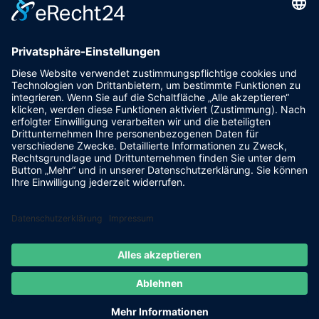
93128 Steinsberg
pr@fsv-steinsberg.de
Social
Webmail
Datenschutzerklärung
Impressum
internet-lokal.de