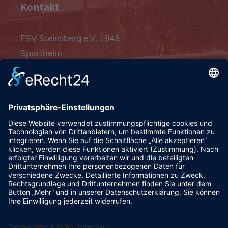
Kontakt
FSV Steinsberg e.V. 1949
Sportheim
Pfalzgrafenstraße 4a
93128 Steinsberg
pr@fsv-steinsberg.de
Social