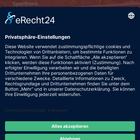
Sportheim
Pfalzgrafenstraße 4a
93128 Steinsberg
pr@fsv-steinsberg.de
Social
Webmail
Datenschutzerklärung
Impressum