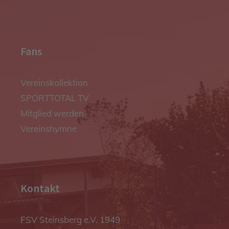
Fans
Vereinskollektion
SPORTTOTAL TV
Mitglied werden
Vereinshymne
Kontakt
FSV Steinsberg e.V. 1949