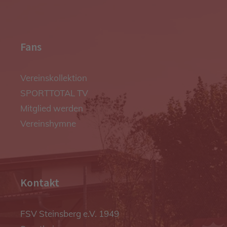
Fans
Vereinskollektion
SPORTTOTAL TV
Mitglied werden
Vereinshymne
Kontakt
FSV Steinsberg e.V. 1949