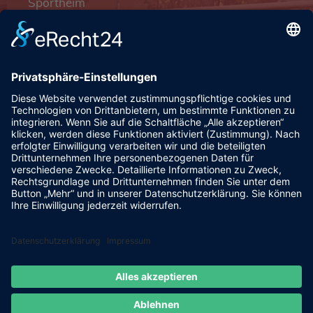
Sportheim
Pfalzgrafenstraße 4a
93128 Steinsberg
pr@fsv-steinsberg.de
Social
Webmail
Datenschutzerklärung
Impressum