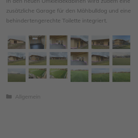
In den neuen Umkleidekabinen wird zudem eine
zusätzliche Garage für den Mähbulldog und eine
behindertengerechte Toilette integriert.
Kategorien
Allgemein