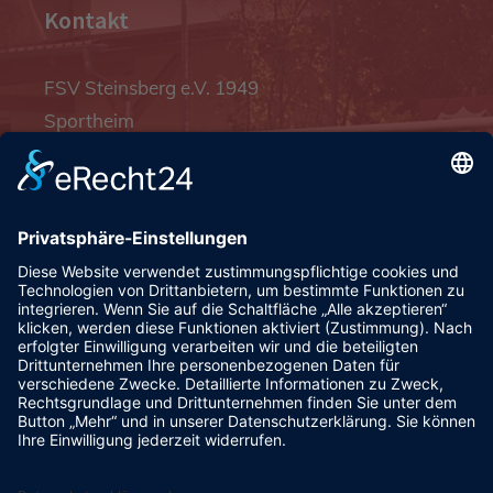
Kontakt
FSV Steinsberg e.V. 1949
Sportheim
Pfalzgrafenstraße 4a
93128 Steinsberg
pr@fsv-steinsberg.de
Social