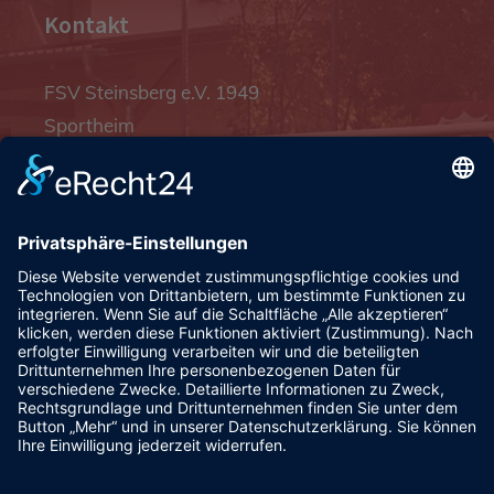
Kontakt
FSV Steinsberg e.V. 1949
Sportheim
Pfalzgrafenstraße 4a
93128 Steinsberg
pr@fsv-steinsberg.de
Social