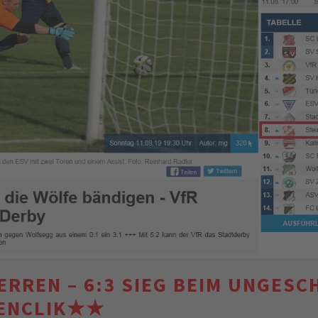
RREN – 6:3 SIEG BEIM UNGES
GENCLIK★★