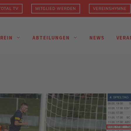
OTAL TV
MITGLIED WERDEN
VEREINSHYMNE
EREIN
ABTEILUNGEN
NEWS
VERA