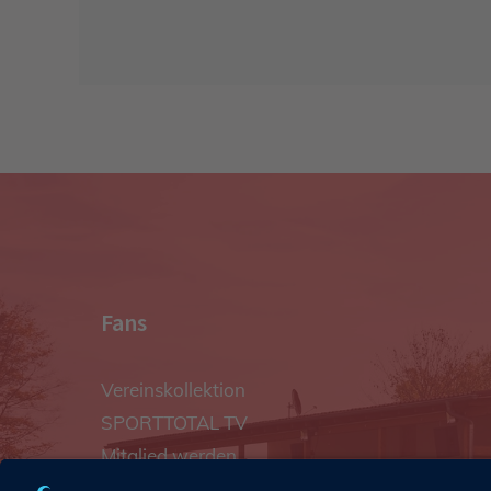
Fans
Vereinskollektion
SPORTTOTAL TV
Mitglied werden
Vereinshymne