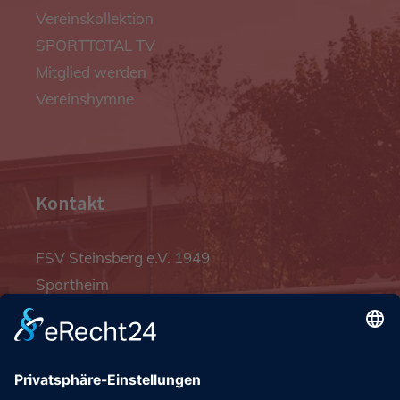
Vereinskollektion
SPORTTOTAL TV
Mitglied werden
Vereinshymne
Kontakt
FSV Steinsberg e.V. 1949
Sportheim
Pfalzgrafenstraße 4a
93128 Steinsberg
pr@fsv-steinsberg.de