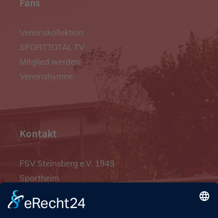
Fans
Vereinskollektion
SPORTTOTAL TV
Mitglied werden
Vereinshymne
Kontakt
FSV Steinsberg e.V. 1949
Sportheim
Pfalzgrafenstraße 4a
93128 Steinsberg