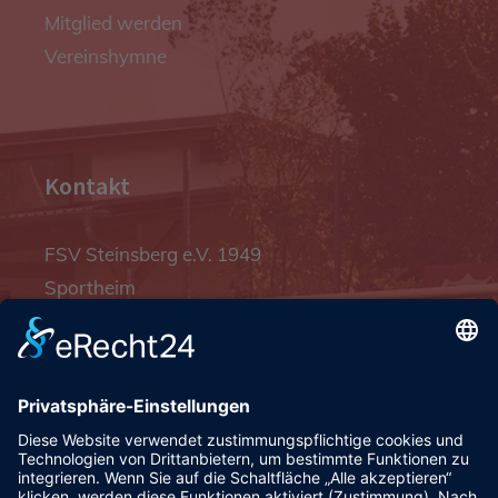
Mitglied werden
Vereinshymne
Kontakt
FSV Steinsberg e.V. 1949
Sportheim
Pfalzgrafenstraße 4a
93128 Steinsberg
pr@fsv-steinsberg.de