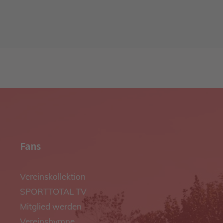
Fans
Vereinskollektion
SPORTTOTAL TV
Mitglied werden
Vereinshymne