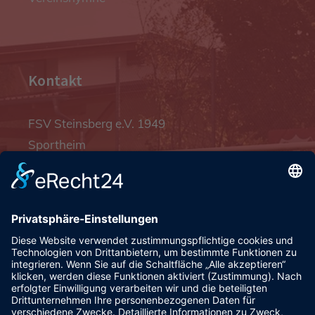
Kontakt
FSV Steinsberg e.V. 1949
Sportheim
Pfalzgrafenstraße 4a
93128 Steinsberg
pr@fsv-steinsberg.de
Social