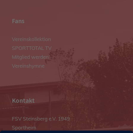
Fans
Vereinskollektion
SPORTTOTAL TV
Mitglied werden
Vereinshymne
Kontakt
FSV Steinsberg e.V. 1949
Sportheim