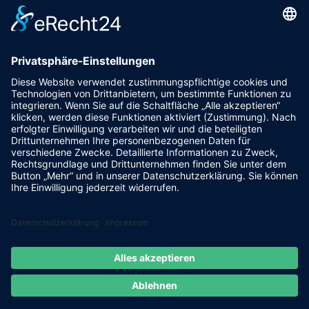
Pfalzgrafenstraße 4a
93128 Steinsberg
pr@fsv-steinsberg.de
Social
Webmail
Datenschutzerklärung
Impressum
internet-lokal.de