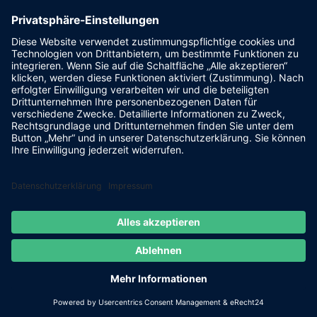
pr@fsv-steinsberg.de
Social
Webmail
Datenschutzerklärung
Impressum
internet-lokal.de
© 2026 FSV Steinsberg