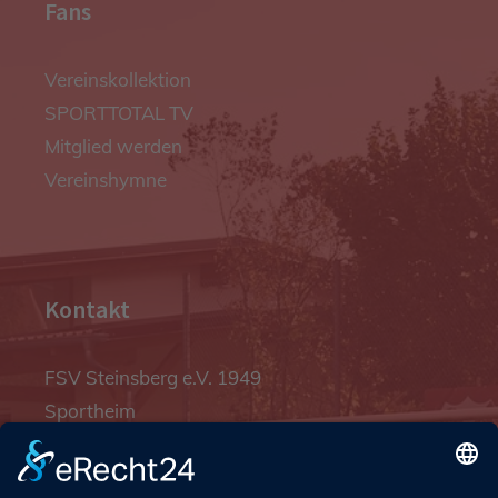
Fans
Vereinskollektion
SPORTTOTAL TV
Mitglied werden
Vereinshymne
Kontakt
FSV Steinsberg e.V. 1949
Sportheim
Pfalzgrafenstraße 4a
93128 Steinsberg