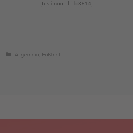
[testimonial id=3614]
Kategorien
Allgemein
,
Fußball