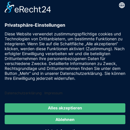
Pfalzgrafenstraße 4a
93128 Steinsberg
pr@fsv-steinsberg.de
Social
Webmail
Datenschutzerklärung
Impressum
internet-lokal.de