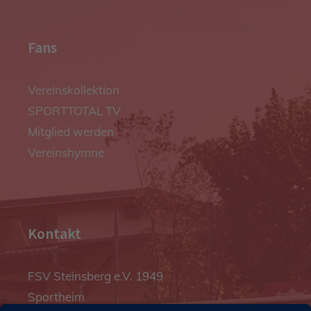
Fans
Vereinskollektion
SPORTTOTAL TV
Mitglied werden
Vereinshymne
Kontakt
FSV Steinsberg e.V. 1949
Sportheim