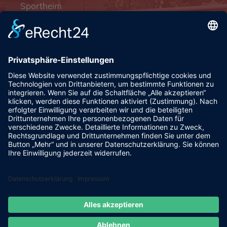
Sportheim
Pfalzgrafenstraße 4a
93128 Steinsberg
pr@fsv-steinsberg.de
Social
Webmail
Datenschutzerklärung
Impressum