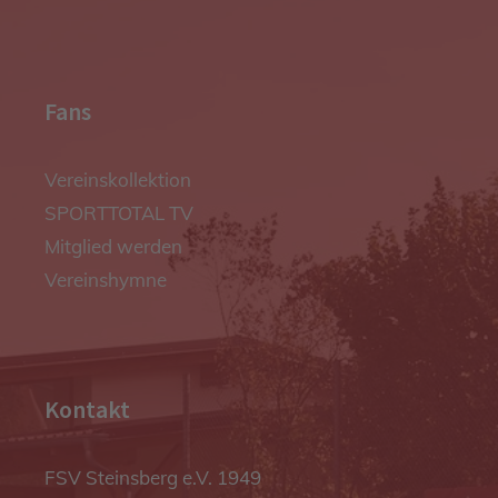
Fans
Vereinskollektion
SPORTTOTAL TV
Mitglied werden
Vereinshymne
Kontakt
FSV Steinsberg e.V. 1949