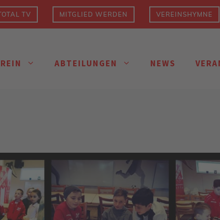
OTAL TV
MITGLIED WERDEN
VEREINSHYMNE
EREIN
ABTEILUNGEN
NEWS
VERA