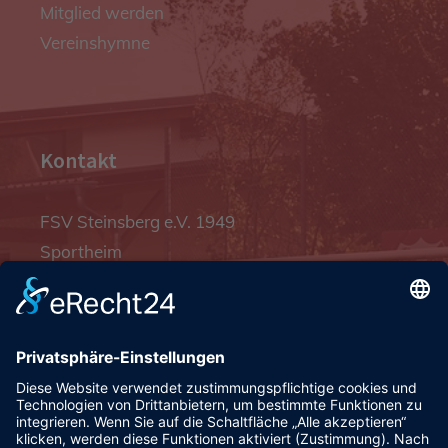
Mitglied werden
Vereinshymne
Kontakt
FSV Steinsberg e.V. 1949
Sportheim
Pfalzgrafenstraße 4a
93128 Steinsberg
pr@fsv-steinsberg.de