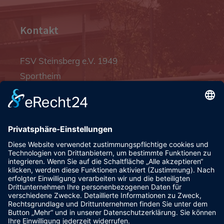
Kontakt
FSV Steinsberg e.V. 1949
Sportheim
Pfalzgrafenstraße 4a
93128 Steinsberg
pr@fsv-steinsberg.de
Social