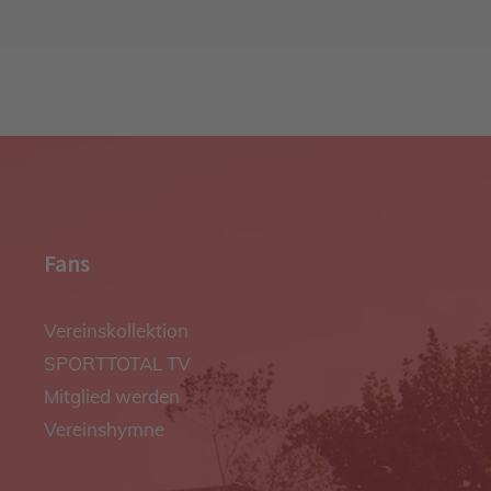
Fans
Vereinskollektion
SPORTTOTAL TV
Mitglied werden
Vereinshymne