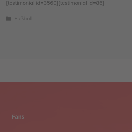
[testimonial id=3560][testimonial id=86]
Kategorien
Fußball
Fans