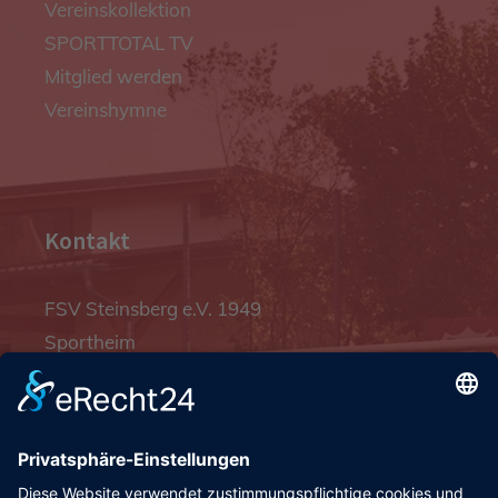
Vereinskollektion
SPORTTOTAL TV
Mitglied werden
Vereinshymne
Kontakt
FSV Steinsberg e.V. 1949
Sportheim
Pfalzgrafenstraße 4a
93128 Steinsberg
pr@fsv-steinsberg.de