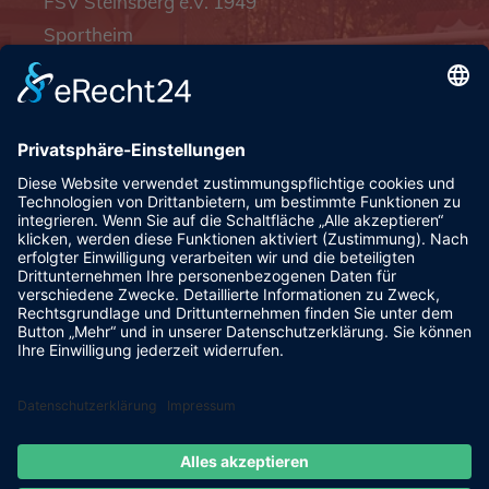
FSV Steinsberg e.V. 1949
Sportheim
Pfalzgrafenstraße 4a
93128 Steinsberg
pr@fsv-steinsberg.de
Social
Webmail
Datenschutzerklärung
Impressum