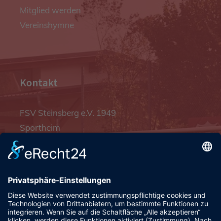
Mitglied werden
Vereinshymne
Kontakt
FSV Steinsberg e.V. 1949
Sportheim
Pfalzgrafenstraße 4a
93128 Steinsberg
pr@fsv-steinsberg.de