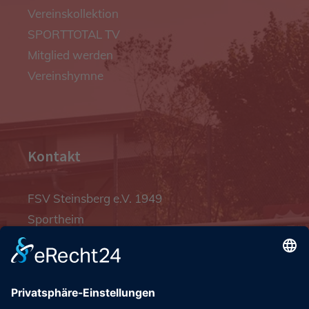
Vereinskollektion
SPORTTOTAL TV
Mitglied werden
Vereinshymne
Kontakt
FSV Steinsberg e.V. 1949
Sportheim
Pfalzgrafenstraße 4a
93128 Steinsberg
pr@fsv-steinsberg.de