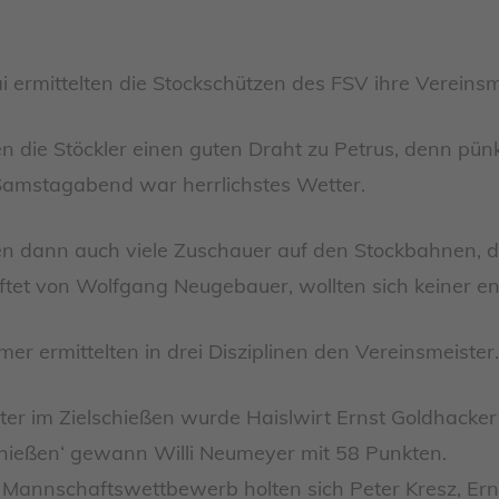
 ermittelten die Stockschützen des FSV ihre Vereinsm
 die Stöckler einen guten Draht zu Petrus, denn pünk
Samstagabend war herrlichstes Wetter.
 dann auch viele Zuschauer auf den Stockbahnen, 
tiftet von Wolfgang Neugebauer, wollten sich keiner e
mer ermittelten in drei Disziplinen den Vereinsmeister.
ter im Zielschießen wurde Haislwirt Ernst Goldhacker
chießen‘ gewann Willi Neumeyer mit 58 Punkten.
m Mannschaftswettbewerb holten sich Peter Kresz, Ern