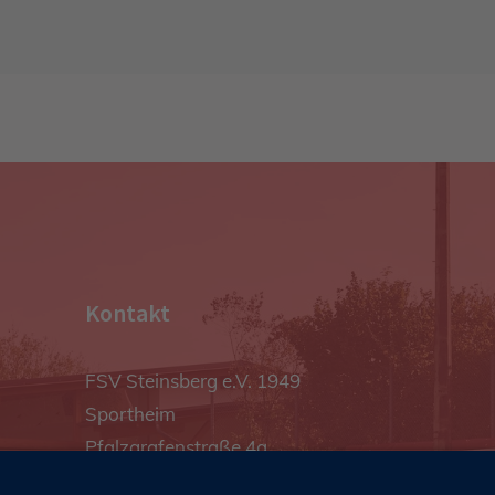
Kontakt
FSV Steinsberg e.V. 1949
Sportheim
Pfalzgrafenstraße 4a
93128 Steinsberg