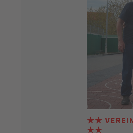
★★ VEREI
★★