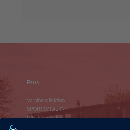
Fans
Vereinskollektion
SPORTTOTAL TV
Mitglied werden
Vereinshymne