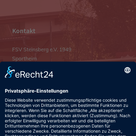
Kontakt
FSV Steinsberg e.V. 1949
Sportheim
Pfalzgrafenstraße 4a
93128 Steinsberg
pr@fsv-steinsberg.de
Social