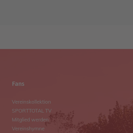
Fans
Vereinskollektion
SPORTTOTAL TV
Mitglied werden
Vereinshymne