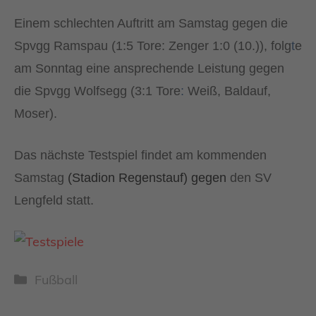
Einem schlechten Auftritt am Samstag gegen die
Spvgg Ramspau (1:5 Tore: Zenger 1:0 (10.)), folg
t
e
am Sonntag eine ansprechende Leistung gegen
die Spvgg Wolfsegg (3:1 Tore
:
Weiß, Baldauf,
Moser).
Das nächste Testspiel findet am kommenden
Samstag
(Stadion Regenstauf) gegen
den SV
Lengfeld statt.
Kategorien
Fußball