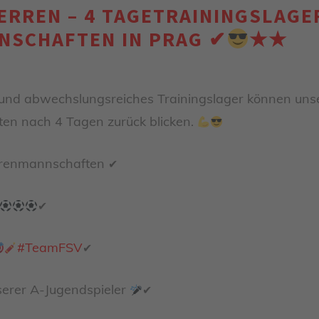
RREN – 4 TAGETRAININGSLAGE
NSCHAFTEN IN PRAG ✔
★★
s und abwechslungsreiches Trainingslager können uns
en nach 4 Tagen zurück blicken.
errenmannschaften
✔
✔
#
TeamFSV
✔
serer A-Jugendspieler
✔