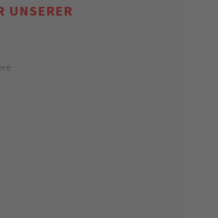
R UNSERER
ere