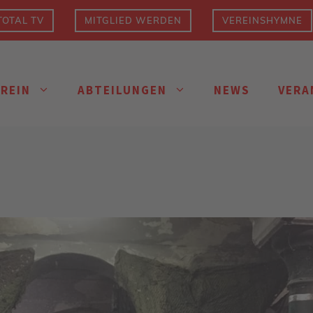
OTAL TV
MITGLIED WERDEN
VEREINSHYMNE
EREIN
ABTEILUNGEN
NEWS
VERA