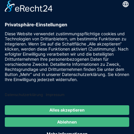
Pfalzgrafenstraße 4a
93128 Steinsberg
pr@fsv-steinsberg.de
Social
Webmail
Datenschutzerklärung
Impressum
internet-lokal.de