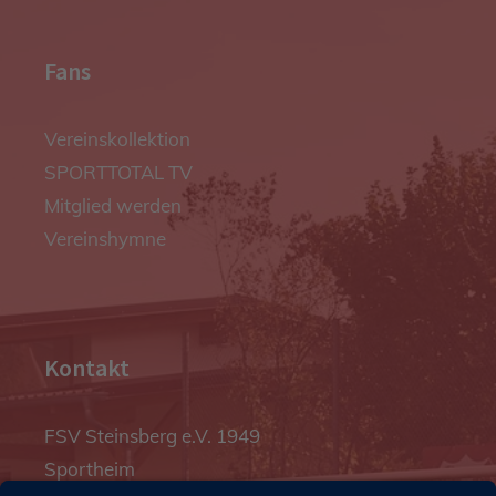
Fans
Vereinskollektion
SPORTTOTAL TV
Mitglied werden
Vereinshymne
Kontakt
FSV Steinsberg e.V. 1949
Sportheim