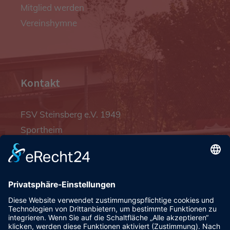
Mitglied werden
Vereinshymne
Kontakt
FSV Steinsberg e.V. 1949
Sportheim
Pfalzgrafenstraße 4a
93128 Steinsberg
pr@fsv-steinsberg.de