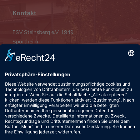
Kontakt
FSV Steinsberg e.V. 1949
Sportheim
Pfalzgrafenstraße 4a
93128 Steinsberg
pr@fsv-steinsberg.de
Social