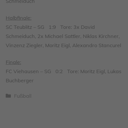
Schmeiduch
Halbfinale:
SC Teublitz – SG 1:9 Tore: 3x David
Schmeiduch, 2x Michael Sattler, Niklas Kirchner,
Vinzenz Ziegler, Moritz Eigl, Alexandro Stancurel
Finale:
FC Viehausen – SG 0:2 Tore: Moritz Eigl, Lukas
Buchberger
Kategorien
Fußball