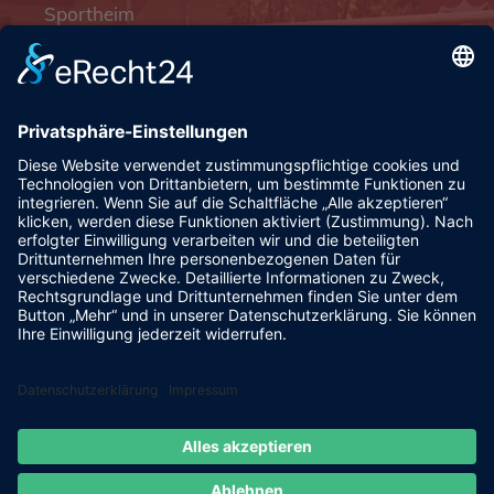
Sportheim
Pfalzgrafenstraße 4a
93128 Steinsberg
pr@fsv-steinsberg.de
Social
Webmail
Datenschutzerklärung
Impressum