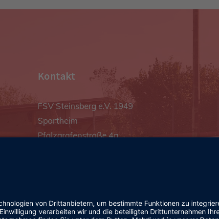
Kontakt
FSV Steinsberg e.V. 1949
Sportheim
Pfalzgrafenstraße 4a
93128 Steinsberg
pr@fsv-steinsberg.de