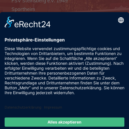
FSV Steinsberg e.V. 1949
Sportheim
Pfalzgrafenstraße 4a
93128 Steinsberg
pr@fsv-steinsberg.de
Social
Webmail
Datenschutzerklärung
Impressum