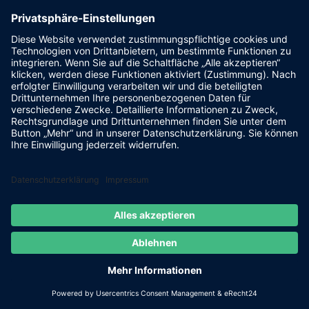
Kontakt
FSV Steinsberg e.V. 1949
Sportheim
Pfalzgrafenstraße 4a
93128 Steinsberg
pr@fsv-steinsberg.de
Social