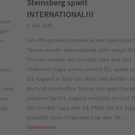
Steinsberg spielt
INTERNATIONAL!!!
 neue
9. Juni 2025
ngen
Am Pfingstwochenende waren zwei unser
en
Teams wieder international unterwegs! Al
Partnervereine des Coridal Cups und des
Chairman Cups waren unsere E2, sowie u
seres
D1-Jugend in Tirol am Start und durften si
dort mit namhaften Teams aus ganz Euro
. Und
messen! Die D1-Jugend erreichte im U13 T
uns
des Cordial Cups den 34. Platz. Die E2 Jug
rby
erreichte beim Chairman Cup den 36. …
Weiterlesen