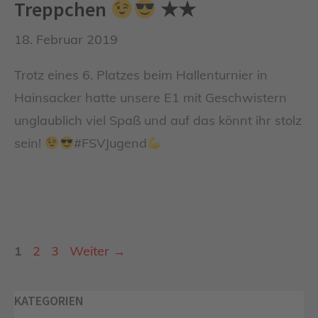
Treppchen
★★
18. Februar 2019
Trotz eines 6. Platzes beim Hallenturnier in
Hainsacker hatte unsere E1 mit Geschwistern
unglaublich viel Spaß und auf das könnt ihr stolz
sein!
#FSVJugend
Seite
Seite
Seite
1
2
3
Weiter
→
KATEGORIEN