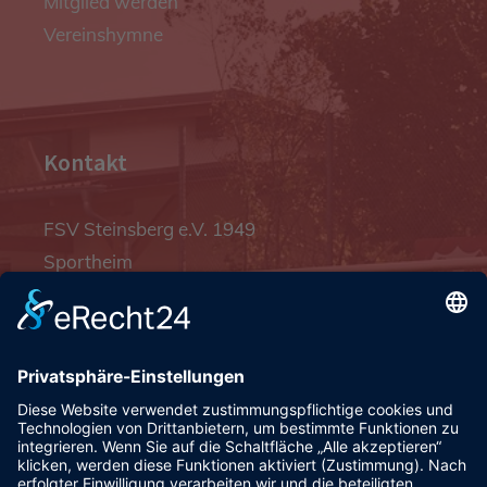
Mitglied werden
Vereinshymne
Kontakt
FSV Steinsberg e.V. 1949
Sportheim
Pfalzgrafenstraße 4a
93128 Steinsberg
pr@fsv-steinsberg.de
Social