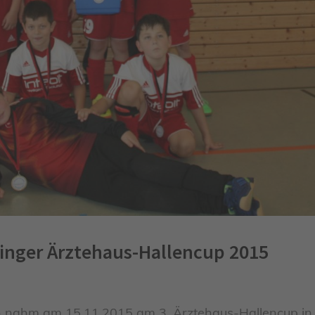
zinger Ärztehaus-Hallencup 2015
nn nahm am 15.11.2015 am 3. Ärztehaus-Hallencup in