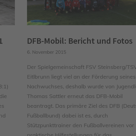
1
DFB-Mobil: Bericht und Fotos
6. November 2015
Der Spielgemeinschaft FSV Steinsberg/TS
-
Eitlbrunn liegt viel an der Förderung seines
3:1)
Nachwuchses, deshalb wurde von Jugendle
die
Thomas Sattler erneut das DFB-Mobil
es
beantragt. Das primäre Ziel des DFB (Deut
und
Fußballbund) dabei ist es, durch
Stützpunkttrainer den Fußballvereinen vor
praktische Hilfestellungen für das