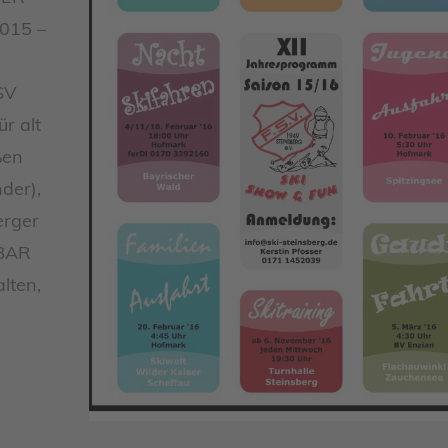
2015 –
SV
r alt
ßen
der),
erger
EBAR
lten,