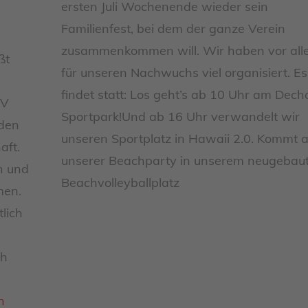
ersten Juli Wochenende wieder sein
Familienfest, bei dem der ganze Verein
zusammenkommen will. Wir haben vor al
ßt
für unseren Nachwuchs viel organisiert. Es
findet statt: Los geht’s ab 10 Uhr am Dech
SV
Sportpark!Und ab 16 Uhr verwandelt wir
den
unseren Sportplatz in Hawaii 2.0. Kommt a
aft.
unserer Beachparty in unserem neugebau
n und
Beachvolleyballplatz
men.
lich
ch
n